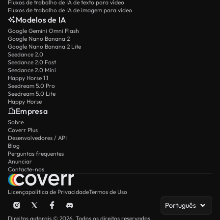
Fluxos de trabalho de IA de texto para vídeo
Fluxos de trabalho de IA de imagem para vídeo
Modelos de IA
Google Gemini Omni Flash
Google Nano Banana 2
Google Nano Banana 2 Lite
Seedance 2.0
Seedance 2.0 Fast
Seedance 2.0 Mini
Happy Horse 1.1
Seedream 5.0 Pro
Seedream 5.0 Lite
Happy Horse
Empresa
Sobre
Coverr Plus
Desenvolvedores / API
Blog
Perguntas frequentes
Anunciar
Contacte-nos
Licença
política de Privacidade
Termos de Uso
Português
Direitos autorais © 2026. Todos os direitos reservados.