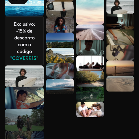
Veja mais
Exclusivo:
-15% de
desconto
com o
código
"COVERR15"