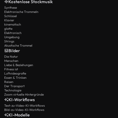
Kostenlose Stockmusik
Synthese
Elektronische Trommeln
Schlüssel
Klavier
kinematisch
glatte
Elektronisch
Umgebung
Strings
Akustische Trommel
Bilder
Die Natur
Menschen
Liebe & Beziehungen
Fitness ist
Luftvideografie
Essen & Trinken
Reisen
Der Transport
Technologie
Zoom virtuelle Hintergründe
KI-Workflows
Text-zu-Video-KI-Workflows
Bild-zu-Video-KI-Workflows
KI-Modelle