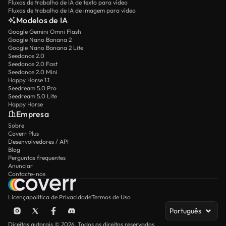
Fluxos de trabalho de IA de texto para vídeo
Fluxos de trabalho de IA de imagem para vídeo
Modelos de IA
Google Gemini Omni Flash
Google Nano Banana 2
Google Nano Banana 2 Lite
Seedance 2.0
Seedance 2.0 Fast
Seedance 2.0 Mini
Happy Horse 1.1
Seedream 5.0 Pro
Seedream 5.0 Lite
Happy Horse
Empresa
Sobre
Coverr Plus
Desenvolvedores / API
Blog
Perguntas frequentes
Anunciar
Contacte-nos
Licença
política de Privacidade
Termos de Uso
Português
Direitos autorais © 2026. Todos os direitos reservados.