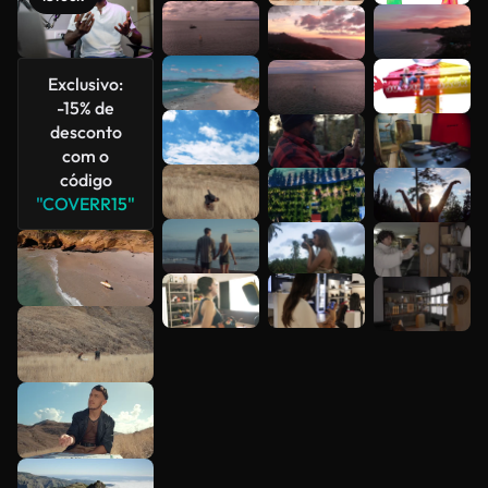
Veja mais
Exclusivo:
-15% de
desconto
com o
código
"COVERR15"