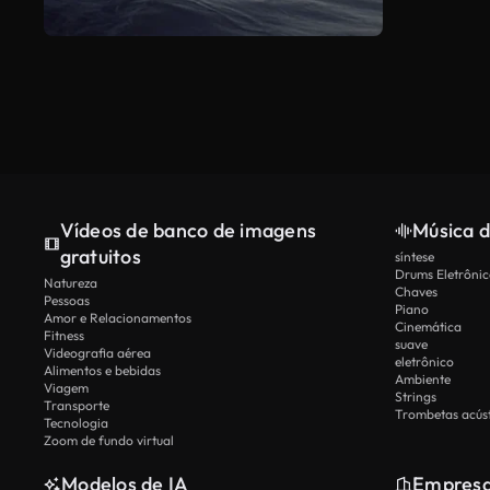
Vídeos de banco de imagens
Música d
gratuitos
síntese
Drums Eletrônic
Natureza
Chaves
Pessoas
Piano
Amor e Relacionamentos
Cinemática
Fitness
suave
Videografia aérea
eletrônico
Alimentos e bebidas
Ambiente
Viagem
Strings
Transporte
Trombetas acúst
Tecnologia
Zoom de fundo virtual
Modelos de IA
Empres