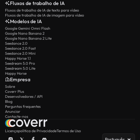
Fluxos de trabalho de IA
Fluxos de trabalho de IA de texto para vídeo
Fluxos de trabalho de IA de imagem para vídeo
Modelos de IA
Google Gemini Omni Flash
Google Nano Banana 2
Google Nano Banana 2 Lite
Seedance 2.0
Seedance 2.0 Fast
Seedance 2.0 Mini
Happy Horse 1.1
Seedream 5.0 Pro
Seedream 5.0 Lite
Happy Horse
Empresa
Sobre
Coverr Plus
Desenvolvedores / API
Blog
Perguntas frequentes
Anunciar
Contacte-nos
Licença
política de Privacidade
Termos de Uso
Português