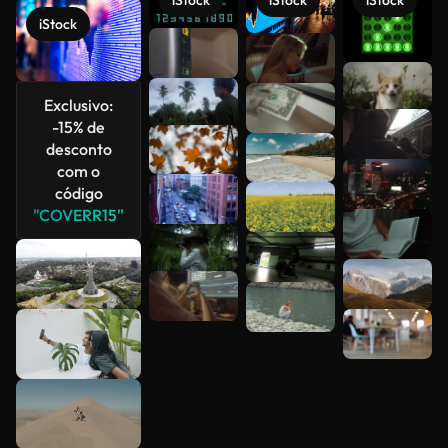
iStock
iStock
iStock
iStock
Exclusivo:
Veja mais
-15% de
desconto
com o
código
"COVERR15"