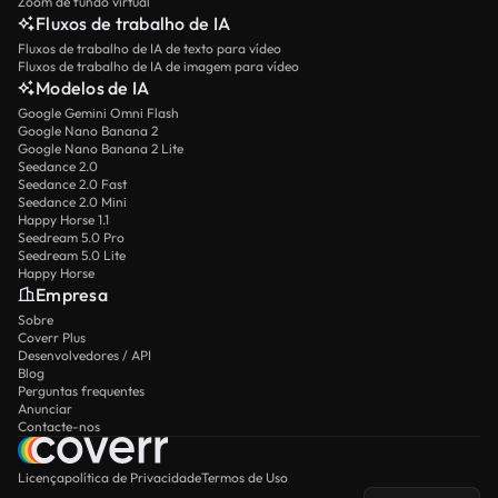
Zoom de fundo virtual
Fluxos de trabalho de IA
Fluxos de trabalho de IA de texto para vídeo
Fluxos de trabalho de IA de imagem para vídeo
Modelos de IA
Google Gemini Omni Flash
Google Nano Banana 2
Google Nano Banana 2 Lite
Seedance 2.0
Seedance 2.0 Fast
Seedance 2.0 Mini
Happy Horse 1.1
Seedream 5.0 Pro
Seedream 5.0 Lite
Happy Horse
Empresa
Sobre
Coverr Plus
Desenvolvedores / API
Blog
Perguntas frequentes
Anunciar
Contacte-nos
Licença
política de Privacidade
Termos de Uso