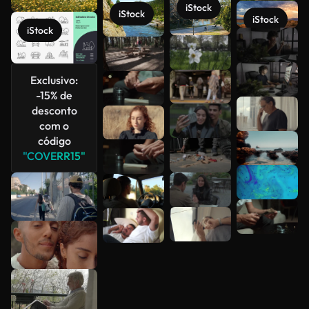
iStock
iStock
iStock
iStock
Veja mais
Exclusivo:
-15% de
desconto
com o
código
"COVERR15"