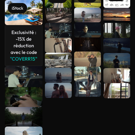
iStock
Voir plus
Exclusivité :
-15% de
réduction
avec le code
"COVERR15"