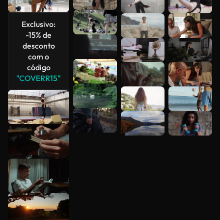
Veja mais
Exclusivo:
-15% de
desconto
com o
código
"COVERR15"