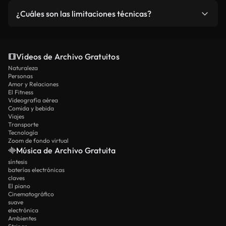
obtienen límites estándar para los creadores
Absolutamente. Nuestra interfaz intuitiva no
¿Cuáles son las limitaciones técnicas?
individuales, los miembros de Pro reciben créditos
requiere experiencia técnica o edición de video.
aumentados para el trabajo de la agencia, y los
Simplemente describa su visión en lenguaje
Gestiona bien el movimiento general y las
miembros de Ultimate disfrutan del
natural y deje que la IA maneje el trabajo técnico.
expresiones faciales, pero la sincronización
procesamiento prioritario y de la capacidad
Vídeos de Archivo Gratuitos
precisa de los labios para el diálogo complejo está
máxima.
Naturaleza
más allá de las capacidades actuales.
Personas
Amor y Relaciones
El Fitness
Videografía aérea
Comida y bebida
Viajes
Transporte
Tecnología
Zoom de fondo virtual
Música de Archivo Gratuita
síntesis
baterías electrónicas
claves
El piano
Cinematográfico
suave
electrónica
Ambientes