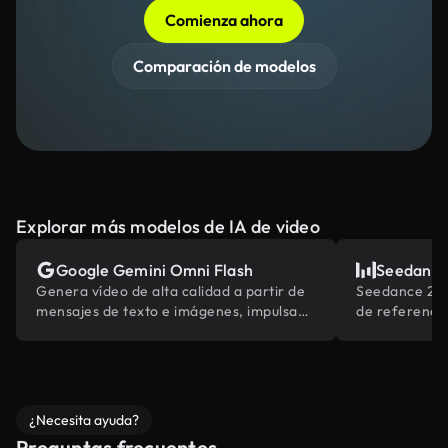
Comienza ahora
Comparación de modelos
Explorar más modelos de IA de video
Google Gemini Omni Flash
Seedance
Genera vídeo de alta calidad a partir de
Seedance 2.0
mensajes de texto e imágenes, impulsado
de referencia
por el conocimiento del mundo de
multimodales
Gemini.
industria
¿Necesita ayuda?
Preguntas frecuentes