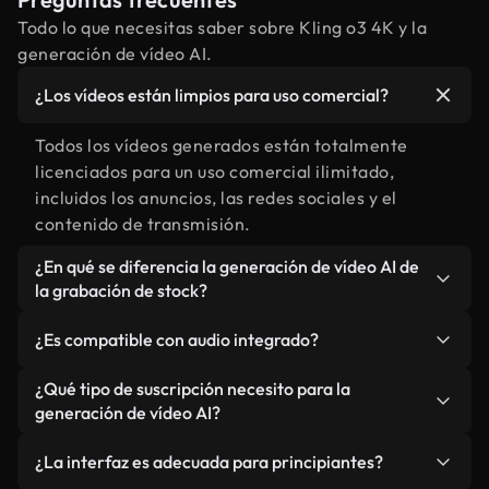
Todo lo que necesitas saber sobre Kling o3 4K y la
generación de vídeo AI.
¿Los vídeos están limpios para uso comercial?
Todos los vídeos generados están totalmente
licenciados para un uso comercial ilimitado,
incluidos los anuncios, las redes sociales y el
contenido de transmisión.
¿En qué se diferencia la generación de vídeo AI de
la grabación de stock?
La IA crea escenas personalizadas adaptadas a su
¿Es compatible con audio integrado?
visión creativa exacta, a diferencia de la búsqueda
a través de bibliotecas de stock preexistentes.
Sí, Kling o3 4K puede generar audio sincronizado
¿Qué tipo de suscripción necesito para la
ofrece flexibilidad creativa ilimitada y contenido
que coincide naturalmente con el movimiento y la
generación de vídeo AI?
único, nunca antes visto, sin restricciones de
atmósfera de su escena.
La generación de vídeo de IA está disponible en los
licencia.
¿La interfaz es adecuada para principiantes?
planes Plus, Pro y Ultimate.Los miembros de Plus