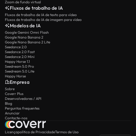
Zoom de fundo virtual
Fluxos de trabalho de IA
Fluxos de trabalho de IA de texto para vídeo
Fluxos de trabalho de IA de imagem para vídeo
Modelos de IA
Google Gemini Omni Flash
Google Nano Banana 2
Google Nano Banana 2 Lite
Seedance 2.0
Seedance 2.0 Fast
Seedance 2.0 Mini
Happy Horse 1.1
Seedream 5.0 Pro
Seedream 5.0 Lite
Happy Horse
Empresa
Sobre
Coverr Plus
Desenvolvedores / API
Blog
Perguntas frequentes
Anunciar
Contacte-nos
Licença
política de Privacidade
Termos de Uso