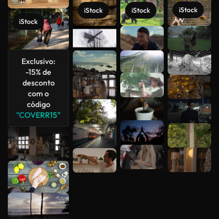
iStock
iStock
iStock
iStock
Veja mais
Exclusivo:
-15% de
desconto
com o
código
"COVERR15"