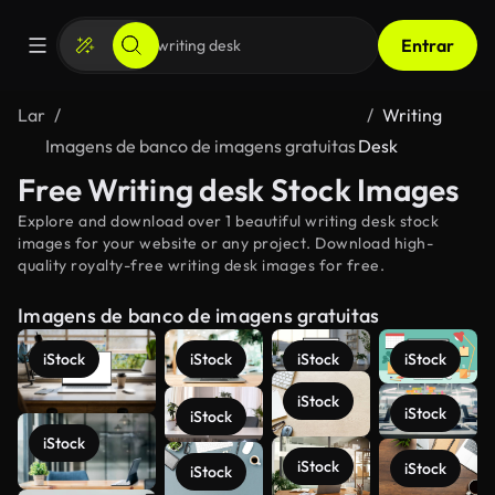
Entrar
Lar
Writing
Imagens de banco de imagens gratuitas
Desk
Free Writing desk Stock Images
Explore and download over 1 beautiful writing desk stock
images for your website or any project. Download high-
quality royalty-free writing desk images for free.
Imagens de banco de imagens gratuitas
iStock
iStock
iStock
iStock
iStock
iStock
iStock
iStock
iStock
iStock
iStock