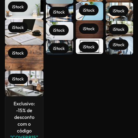
iStock
iStock
iStock
iStock
iStock
iStock
iStock
iStock
iStock
iStock
iStock
iStock
Veja mais
iStock
Exclusivo:
-15% de
desconto
com o
código
"COVERR15"