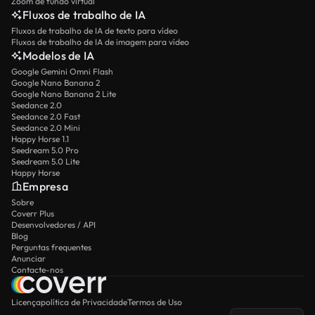
Zoom de fundo virtual
Fluxos de trabalho de IA
Fluxos de trabalho de IA de texto para vídeo
Fluxos de trabalho de IA de imagem para vídeo
Modelos de IA
Google Gemini Omni Flash
Google Nano Banana 2
Google Nano Banana 2 Lite
Seedance 2.0
Seedance 2.0 Fast
Seedance 2.0 Mini
Happy Horse 1.1
Seedream 5.0 Pro
Seedream 5.0 Lite
Happy Horse
Empresa
Sobre
Coverr Plus
Desenvolvedores / API
Blog
Perguntas frequentes
Anunciar
Contacte-nos
Licença
política de Privacidade
Termos de Uso