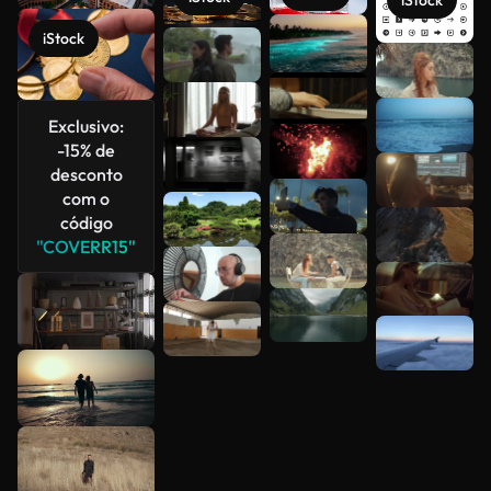
iStock
iStock
Veja mais
Exclusivo:
-15% de
desconto
com o
código
"COVERR15"