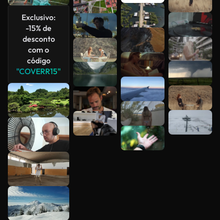
Veja mais
Exclusivo:
-15% de
desconto
com o
código
"COVERR15"