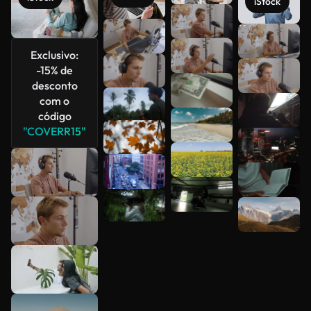
iStock
Veja mais
Exclusivo:
-15% de
desconto
com o
código
"COVERR15"