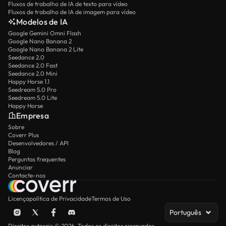
Fluxos de trabalho de IA de texto para vídeo
Fluxos de trabalho de IA de imagem para vídeo
Modelos de IA
Google Gemini Omni Flash
Google Nano Banana 2
Google Nano Banana 2 Lite
Seedance 2.0
Seedance 2.0 Fast
Seedance 2.0 Mini
Happy Horse 1.1
Seedream 5.0 Pro
Seedream 5.0 Lite
Happy Horse
Empresa
Sobre
Coverr Plus
Desenvolvedores / API
Blog
Perguntas frequentes
Anunciar
Contacte-nos
Licença
política de Privacidade
Termos de Uso
Português
Direitos autorais © 2026. Todos os direitos reservados.