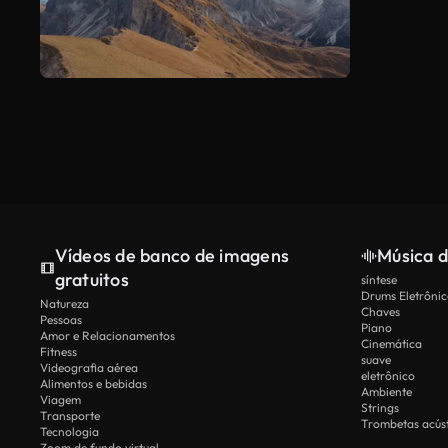
Vídeos de banco de imagens
Música d
gratuitos
síntese
Drums Eletrônic
Natureza
Chaves
Pessoas
Piano
Amor e Relacionamentos
Cinemática
Fitness
suave
Videografia aérea
eletrônico
Alimentos e bebidas
Ambiente
Viagem
Strings
Transporte
Trombetas acúst
Tecnologia
Zoom de fundo virtual