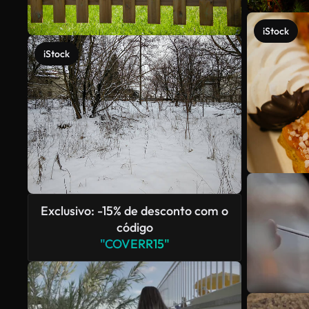
iStock
iStock
Exclusivo: -15% de desconto com o
código
"COVERR15"