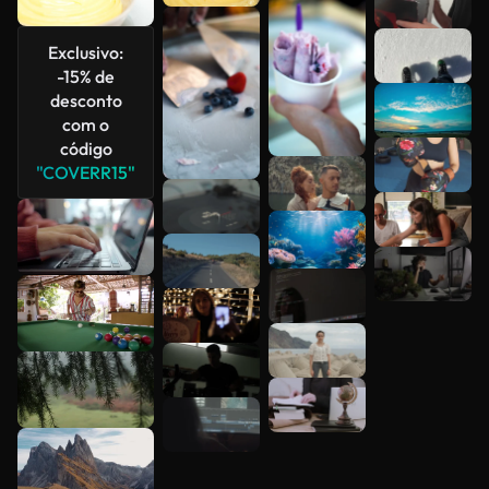
Veja mais
Exclusivo:
-15% de
desconto
com o
código
"COVERR15"