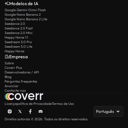
Modelos de IA
Google Gemini Omni Flash
Google Nano Banana 2
Google Nano Banana 2 Lite
Seedance 2.0
Seedance 2.0 Fast
Seedance 2.0 Mini
Happy Horse 1.1
Seedream 5.0 Pro
Seedream 5.0 Lite
Happy Horse
Empresa
Sobre
Coverr Plus
Desenvolvedores / API
Blog
Perguntas frequentes
Anunciar
Contacte-nos
Licença
política de Privacidade
Termos de Uso
Português
Direitos autorais © 2026. Todos os direitos reservados.