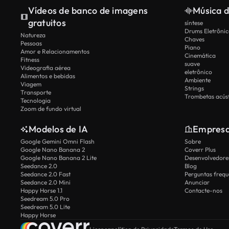
Vídeos de banco de imagens
Música d
gratuitos
síntese
Drums Eletrônic
Natureza
Chaves
Pessoas
Piano
Amor e Relacionamentos
Cinemática
Fitness
suave
Videografia aérea
eletrônico
Alimentos e bebidas
Ambiente
Viagem
Strings
Transporte
Trombetas acúst
Tecnologia
Zoom de fundo virtual
Modelos de IA
Empres
Google Gemini Omni Flash
Sobre
Google Nano Banana 2
Coverr Plus
Google Nano Banana 2 Lite
Desenvolvedores
Seedance 2.0
Blog
Seedance 2.0 Fast
Perguntas frequ
Seedance 2.0 Mini
Anunciar
Happy Horse 1.1
Contacte-nos
Seedream 5.0 Pro
Seedream 5.0 Lite
Happy Horse