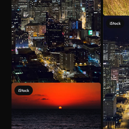
iStock
iStock