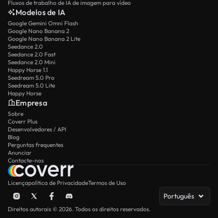
Fluxos de trabalho de IA de imagem para vídeo
Modelos de IA
Google Gemini Omni Flash
Google Nano Banana 2
Google Nano Banana 2 Lite
Seedance 2.0
Seedance 2.0 Fast
Seedance 2.0 Mini
Happy Horse 1.1
Seedream 5.0 Pro
Seedream 5.0 Lite
Happy Horse
Empresa
Sobre
Coverr Plus
Desenvolvedores / API
Blog
Perguntas frequentes
Anunciar
Contacte-nos
Licença
política de Privacidade
Termos de Uso
Português
Direitos autorais © 2026. Todos os direitos reservados.