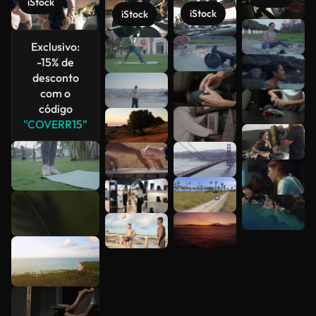
iStock
iStock
iStock
Veja mais
Exclusivo:
-15% de
desconto
com o
código
"COVERR15"