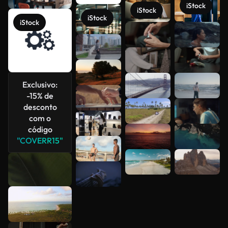
iStock
iStock
iStock
iStock
Veja mais
Exclusivo:
-15% de
desconto
com o
código
"COVERR15"