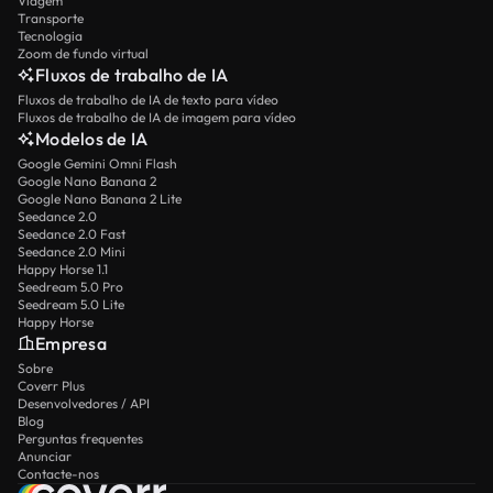
Viagem
Transporte
Tecnologia
Zoom de fundo virtual
Fluxos de trabalho de IA
Fluxos de trabalho de IA de texto para vídeo
Fluxos de trabalho de IA de imagem para vídeo
Modelos de IA
Google Gemini Omni Flash
Google Nano Banana 2
Google Nano Banana 2 Lite
Seedance 2.0
Seedance 2.0 Fast
Seedance 2.0 Mini
Happy Horse 1.1
Seedream 5.0 Pro
Seedream 5.0 Lite
Happy Horse
Empresa
Sobre
Coverr Plus
Desenvolvedores / API
Blog
Perguntas frequentes
Anunciar
Contacte-nos