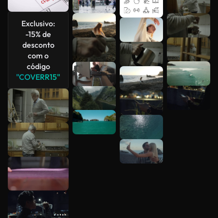
Veja mais
Exclusivo:
-15% de
desconto
com o
código
"COVERR15"