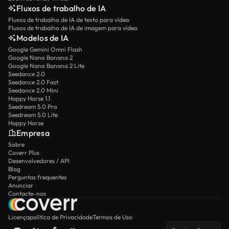
Fluxos de trabalho de IA
Fluxos de trabalho de IA de texto para vídeo
Fluxos de trabalho de IA de imagem para vídeo
Modelos de IA
Google Gemini Omni Flash
Google Nano Banana 2
Google Nano Banana 2 Lite
Seedance 2.0
Seedance 2.0 Fast
Seedance 2.0 Mini
Happy Horse 1.1
Seedream 5.0 Pro
Seedream 5.0 Lite
Happy Horse
Empresa
Sobre
Coverr Plus
Desenvolvedores / API
Blog
Perguntas frequentes
Anunciar
Contacte-nos
Licença
política de Privacidade
Termos de Uso