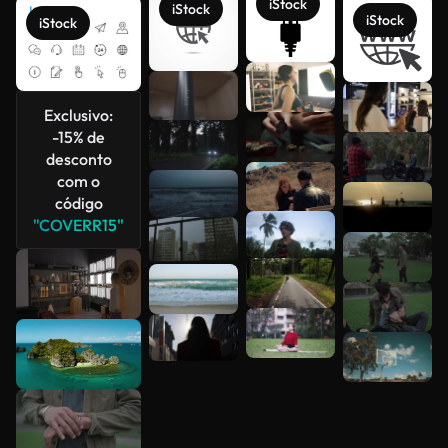
iStock
iStock
iStock
iStock
Exclusivo:
Veja mais
-15% de
desconto
com o
código
"COVERR15"