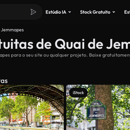
Estúdio IA
Stock Gratuito
Es
e Jemmapes
tuitas de Quai de J
apes para o seu site ou qualquer projeto. Baixe gratuitam
tas
iStock