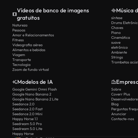
Vídeos de banco de imagens
Música d
gratuitos
síntese
Drums Eletrônic
Natureza
Chaves
Pessoas
Piano
Amor e Relacionamentos
Cinemática
Fitness
suave
Videografia aérea
eletrônico
Alimentos e bebidas
Ambiente
Viagem
Strings
Transporte
Trombetas acúst
Tecnologia
Zoom de fundo virtual
Modelos de IA
Empres
Google Gemini Omni Flash
Sobre
Google Nano Banana 2
Coverr Plus
Google Nano Banana 2 Lite
Desenvolvedores
Seedance 2.0
Blog
Seedance 2.0 Fast
Perguntas frequ
Seedance 2.0 Mini
Anunciar
Happy Horse 1.1
Contacte-nos
Seedream 5.0 Pro
Seedream 5.0 Lite
Happy Horse