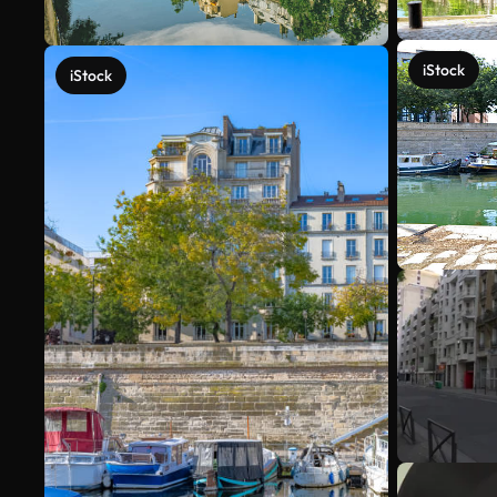
iStock
iStock