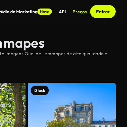
túdio de Marketing
API
Preços
Entrar
Novo
emmapes
ente imagens Quai de Jemmapes de alta qualidade e
iStock