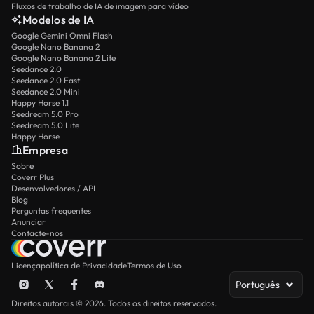
Fluxos de trabalho de IA de imagem para vídeo
Modelos de IA
Google Gemini Omni Flash
Google Nano Banana 2
Google Nano Banana 2 Lite
Seedance 2.0
Seedance 2.0 Fast
Seedance 2.0 Mini
Happy Horse 1.1
Seedream 5.0 Pro
Seedream 5.0 Lite
Happy Horse
Empresa
Sobre
Coverr Plus
Desenvolvedores / API
Blog
Perguntas frequentes
Anunciar
Contacte-nos
Licença
política de Privacidade
Termos de Uso
Português
Direitos autorais © 2026. Todos os direitos reservados.