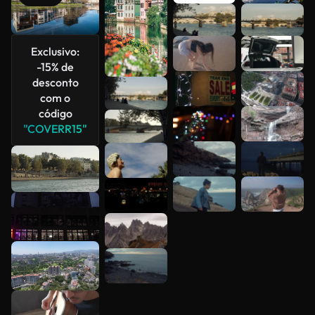
Veja mais
Exclusivo:
-15% de
desconto
com o
código
"COVERR15"