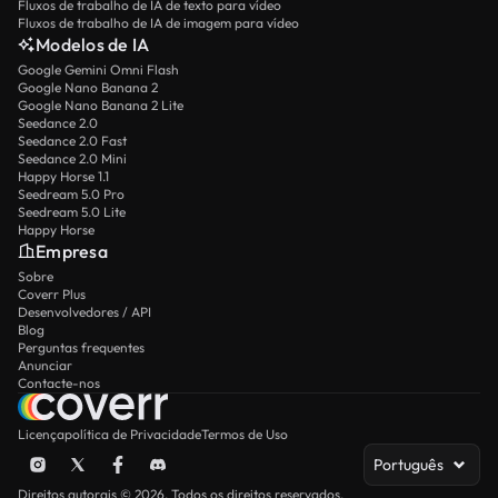
Fluxos de trabalho de IA de texto para vídeo
Fluxos de trabalho de IA de imagem para vídeo
Modelos de IA
Google Gemini Omni Flash
Google Nano Banana 2
Google Nano Banana 2 Lite
Seedance 2.0
Seedance 2.0 Fast
Seedance 2.0 Mini
Happy Horse 1.1
Seedream 5.0 Pro
Seedream 5.0 Lite
Happy Horse
Empresa
Sobre
Coverr Plus
Desenvolvedores / API
Blog
Perguntas frequentes
Anunciar
Contacte-nos
Licença
política de Privacidade
Termos de Uso
Português
Direitos autorais © 2026. Todos os direitos reservados.