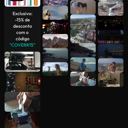
Veja mais
Exclusivo:
-15% de
desconto
com o
código
"COVERR15"