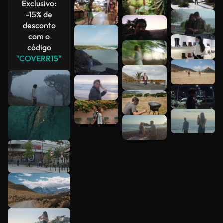
Exclusivo:
-15% de
desconto
com o
código
"COVERR15"