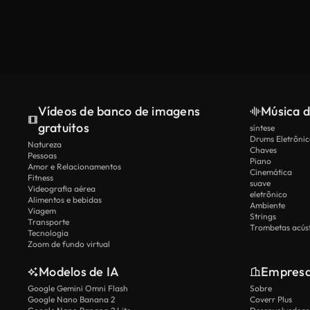
Vídeos de banco de imagens
Música d
gratuitos
síntese
Drums Eletrônic
Natureza
Chaves
Pessoas
Piano
Amor e Relacionamentos
Cinemática
Fitness
suave
Videografia aérea
eletrônico
Alimentos e bebidas
Ambiente
Viagem
Strings
Transporte
Trombetas acúst
Tecnologia
Zoom de fundo virtual
Modelos de IA
Empres
Google Gemini Omni Flash
Sobre
Google Nano Banana 2
Coverr Plus