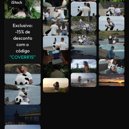
iStock
Veja mais
Exclusivo:
-15% de
desconto
com o
código
"COVERR15"