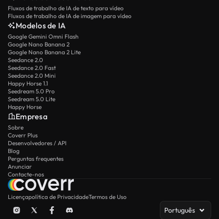
Fluxos de trabalho de IA de texto para vídeo
Fluxos de trabalho de IA de imagem para vídeo
Modelos de IA
Google Gemini Omni Flash
Google Nano Banana 2
Google Nano Banana 2 Lite
Seedance 2.0
Seedance 2.0 Fast
Seedance 2.0 Mini
Happy Horse 1.1
Seedream 5.0 Pro
Seedream 5.0 Lite
Happy Horse
Empresa
Sobre
Coverr Plus
Desenvolvedores / API
Blog
Perguntas frequentes
Anunciar
Contacte-nos
Licença
política de Privacidade
Termos de Uso
Português