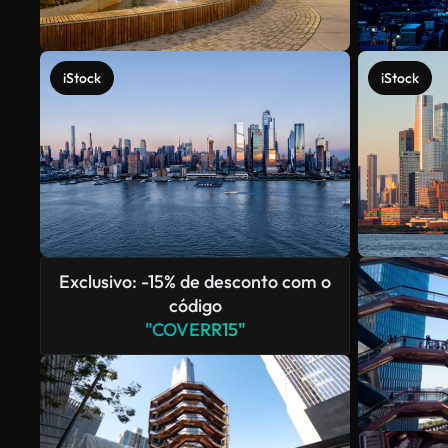
iStock
iStock
Exclusivo: -15% de desconto com o
código
"COVERR15"