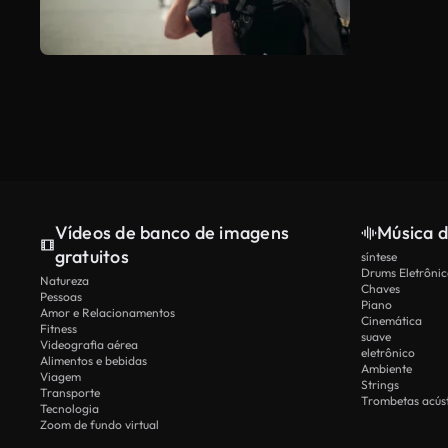
Vídeos de banco de imagens
Música d
gratuitos
síntese
Drums Eletrônic
Natureza
Chaves
Pessoas
Piano
Amor e Relacionamentos
Cinemática
Fitness
suave
Videografia aérea
eletrônico
Alimentos e bebidas
Ambiente
Viagem
Strings
Transporte
Trombetas acúst
Tecnologia
Zoom de fundo virtual