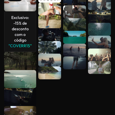
Veja mais
Exclusivo:
-15% de
desconto
com o
código
"COVERR15"