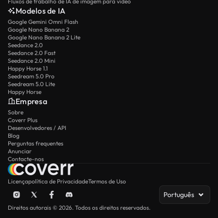
Fluxos de trabalho de IA de imagem para vídeo
Modelos de IA
Google Gemini Omni Flash
Google Nano Banana 2
Google Nano Banana 2 Lite
Seedance 2.0
Seedance 2.0 Fast
Seedance 2.0 Mini
Happy Horse 1.1
Seedream 5.0 Pro
Seedream 5.0 Lite
Happy Horse
Empresa
Sobre
Coverr Plus
Desenvolvedores / API
Blog
Perguntas frequentes
Anunciar
Contacte-nos
Licença
política de Privacidade
Termos de Uso
Português
Direitos autorais © 2026. Todos os direitos reservados.