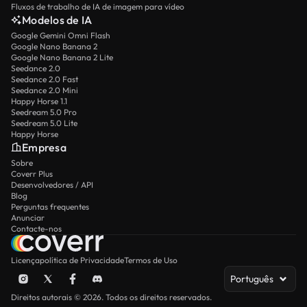
Fluxos de trabalho de IA de imagem para vídeo
Modelos de IA
Google Gemini Omni Flash
Google Nano Banana 2
Google Nano Banana 2 Lite
Seedance 2.0
Seedance 2.0 Fast
Seedance 2.0 Mini
Happy Horse 1.1
Seedream 5.0 Pro
Seedream 5.0 Lite
Happy Horse
Empresa
Sobre
Coverr Plus
Desenvolvedores / API
Blog
Perguntas frequentes
Anunciar
Contacte-nos
Licença
política de Privacidade
Termos de Uso
Português
Direitos autorais © 2026. Todos os direitos reservados.