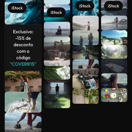
iStock
iStock
iStock
iStock
Veja mais
Exclusivo:
-15% de
desconto
com o
código
"COVERR15"