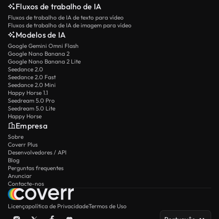
Fluxos de trabalho de IA
Fluxos de trabalho de IA de texto para vídeo
Fluxos de trabalho de IA de imagem para vídeo
Modelos de IA
Google Gemini Omni Flash
Google Nano Banana 2
Google Nano Banana 2 Lite
Seedance 2.0
Seedance 2.0 Fast
Seedance 2.0 Mini
Happy Horse 1.1
Seedream 5.0 Pro
Seedream 5.0 Lite
Happy Horse
Empresa
Sobre
Coverr Plus
Desenvolvedores / API
Blog
Perguntas frequentes
Anunciar
Contacte-nos
Licença
política de Privacidade
Termos de Uso