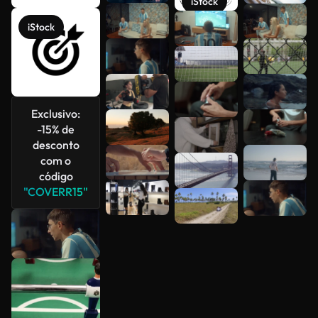
iStock
Veja mais
iStock
Exclusivo:
-15% de
desconto
com o
código
"COVERR15"