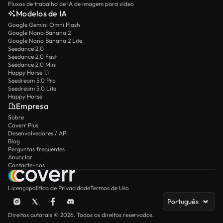
Fluxos de trabalho de IA de imagem para vídeo
Modelos de IA
Google Gemini Omni Flash
Google Nano Banana 2
Google Nano Banana 2 Lite
Seedance 2.0
Seedance 2.0 Fast
Seedance 2.0 Mini
Happy Horse 1.1
Seedream 5.0 Pro
Seedream 5.0 Lite
Happy Horse
Empresa
Sobre
Coverr Plus
Desenvolvedores / API
Blog
Perguntas frequentes
Anunciar
Contacte-nos
Licença
política de Privacidade
Termos de Uso
Português
Direitos autorais © 2026. Todos os direitos reservados.