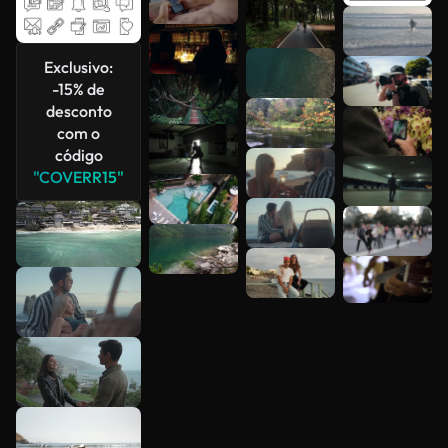
Veja mais
Exclusivo:
-15% de
desconto
com o
código
"COVERR15"