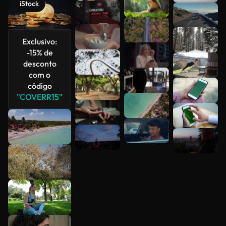
iStock
Veja mais
Exclusivo:
-15% de
desconto
com o
código
"COVERR15"