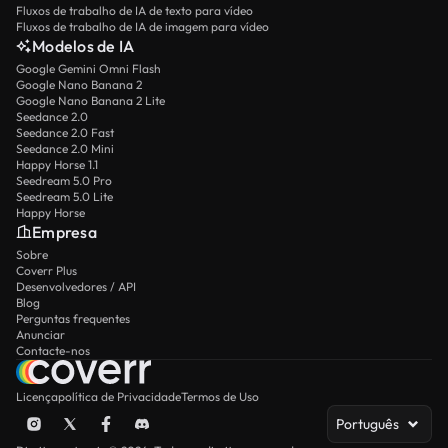
Fluxos de trabalho de IA de texto para vídeo
Fluxos de trabalho de IA de imagem para vídeo
Modelos de IA
Google Gemini Omni Flash
Google Nano Banana 2
Google Nano Banana 2 Lite
Seedance 2.0
Seedance 2.0 Fast
Seedance 2.0 Mini
Happy Horse 1.1
Seedream 5.0 Pro
Seedream 5.0 Lite
Happy Horse
Empresa
Sobre
Coverr Plus
Desenvolvedores / API
Blog
Perguntas frequentes
Anunciar
Contacte-nos
Licença
política de Privacidade
Termos de Uso
Português