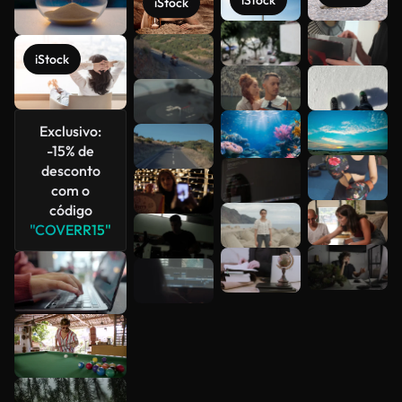
iStock
iStock
Veja mais
iStock
Exclusivo:
-15% de
desconto
com o
código
"COVERR15"