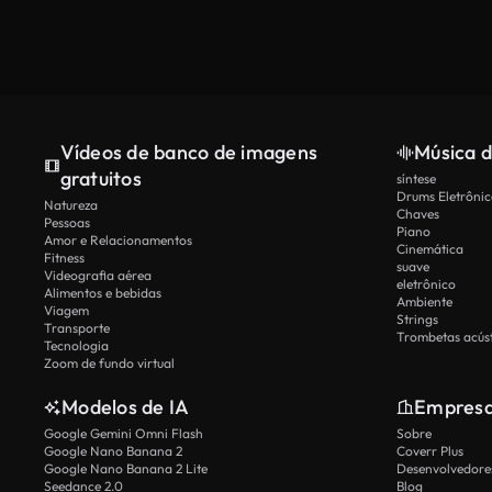
Vídeos de banco de imagens
Música d
gratuitos
síntese
Drums Eletrônic
Natureza
Chaves
Pessoas
Piano
Amor e Relacionamentos
Cinemática
Fitness
suave
Videografia aérea
eletrônico
Alimentos e bebidas
Ambiente
Viagem
Strings
Transporte
Trombetas acúst
Tecnologia
Zoom de fundo virtual
Modelos de IA
Empres
Google Gemini Omni Flash
Sobre
Google Nano Banana 2
Coverr Plus
Google Nano Banana 2 Lite
Desenvolvedores
Seedance 2.0
Blog