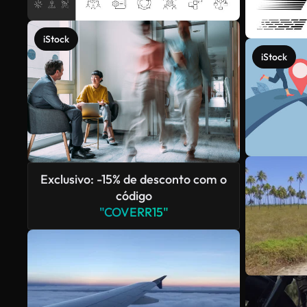
iStock
iStock
Exclusivo: -15% de desconto com o
código
"COVERR15"