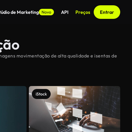
túdio de Marketing
API
Preços
Entrar
Novo
ção
imagens movimentação de alta qualidade e isentas de
iStock