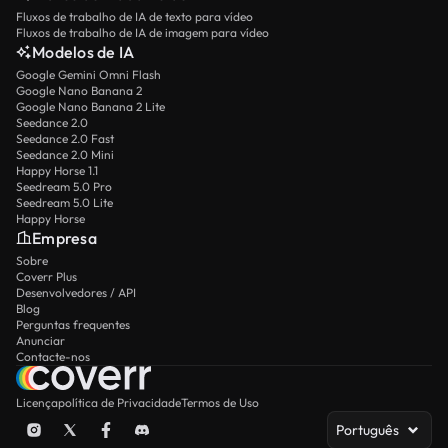
Fluxos de trabalho de IA de texto para vídeo
Fluxos de trabalho de IA de imagem para vídeo
Modelos de IA
Google Gemini Omni Flash
Google Nano Banana 2
Google Nano Banana 2 Lite
Seedance 2.0
Seedance 2.0 Fast
Seedance 2.0 Mini
Happy Horse 1.1
Seedream 5.0 Pro
Seedream 5.0 Lite
Happy Horse
Empresa
Sobre
Coverr Plus
Desenvolvedores / API
Blog
Perguntas frequentes
Anunciar
Contacte-nos
Licença
política de Privacidade
Termos de Uso
Português