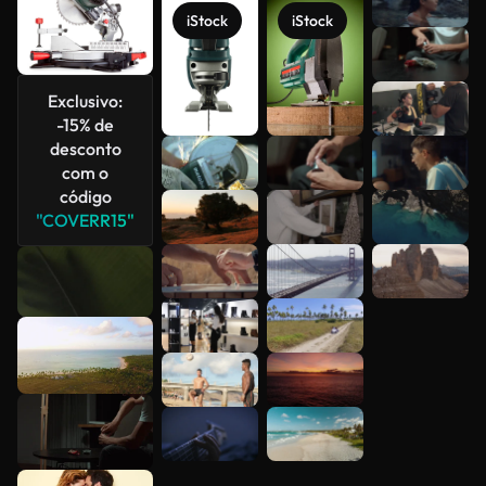
Veja mais
iStock
iStock
Exclusivo:
-15% de
desconto
com o
código
"COVERR15"