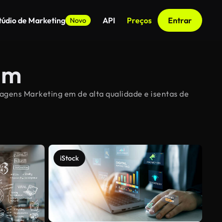
túdio de Marketing
API
Preços
Entrar
Novo
em
magens Marketing em de alta qualidade e isentas de
iStock