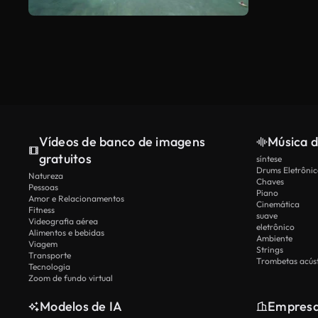
Vídeos de banco de imagens
Música d
gratuitos
síntese
Drums Eletrônic
Natureza
Chaves
Pessoas
Piano
Amor e Relacionamentos
Cinemática
Fitness
suave
Videografia aérea
eletrônico
Alimentos e bebidas
Ambiente
Viagem
Strings
Transporte
Trombetas acúst
Tecnologia
Zoom de fundo virtual
Modelos de IA
Empres