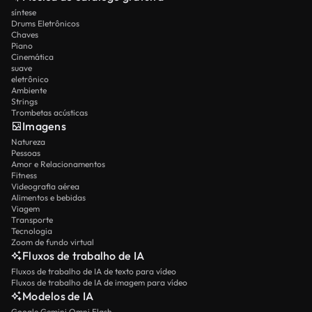
síntese
Drums Eletrônicos
Chaves
Piano
Cinemática
suave
eletrônico
Ambiente
Strings
Trombetas acústicas
Imagens
Natureza
Pessoas
Amor e Relacionamentos
Fitness
Videografia aérea
Alimentos e bebidas
Viagem
Transporte
Tecnologia
Zoom de fundo virtual
Fluxos de trabalho de IA
Fluxos de trabalho de IA de texto para vídeo
Fluxos de trabalho de IA de imagem para vídeo
Modelos de IA
Google Gemini Omni Flash