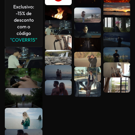
Exclusivo:
Veja mais
-15% de
desconto
com o
código
"COVERR15"