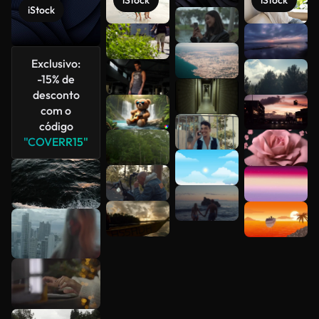
iStock
iStock
iStock
Veja mais
Exclusivo:
-15% de
desconto
com o
código
"COVERR15"