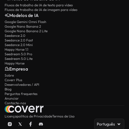
Fluxos de trabalho de IA de texto para vídeo
Fluxos de trabalho de IA de imagem para vídeo
Modelos de IA
Google Gemini Omni Flash
Google Nano Banana 2
Google Nano Banana 2 Lite
Seedance 2.0
Seedance 2.0 Fast
Seedance 2.0 Mini
Happy Horse 1.1
Seedream 5.0 Pro
Seedream 5.0 Lite
Happy Horse
Empresa
Sobre
Coverr Plus
Desenvolvedores / API
Blog
Perguntas frequentes
Anunciar
Contacte-nos
Licença
política de Privacidade
Termos de Uso
Português