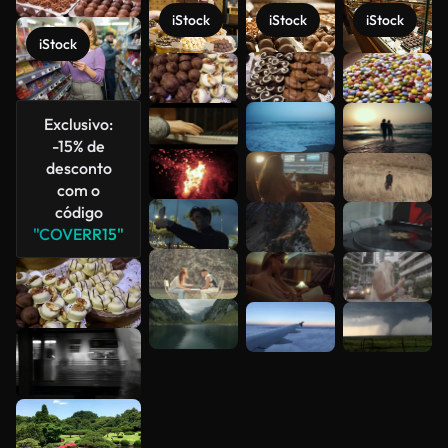
iStock
iStock
iStock
iStock
Veja mais
Exclusivo:
-15% de
desconto
com o
código
"COVERR15"