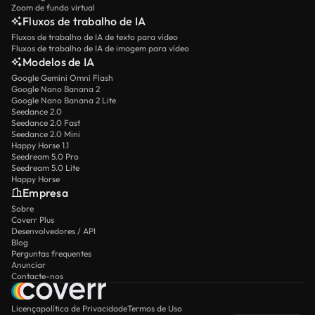
Zoom de fundo virtual
Fluxos de trabalho de IA
Fluxos de trabalho de IA de texto para vídeo
Fluxos de trabalho de IA de imagem para vídeo
Modelos de IA
Google Gemini Omni Flash
Google Nano Banana 2
Google Nano Banana 2 Lite
Seedance 2.0
Seedance 2.0 Fast
Seedance 2.0 Mini
Happy Horse 1.1
Seedream 5.0 Pro
Seedream 5.0 Lite
Happy Horse
Empresa
Sobre
Coverr Plus
Desenvolvedores / API
Blog
Perguntas frequentes
Anunciar
Contacte-nos
Licença
política de Privacidade
Termos de Uso