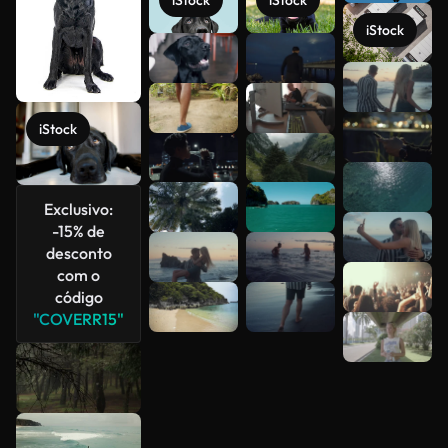
iStock
iStock
iStock
Veja mais
iStock
Exclusivo:
-15% de
desconto
com o
código
"COVERR15"