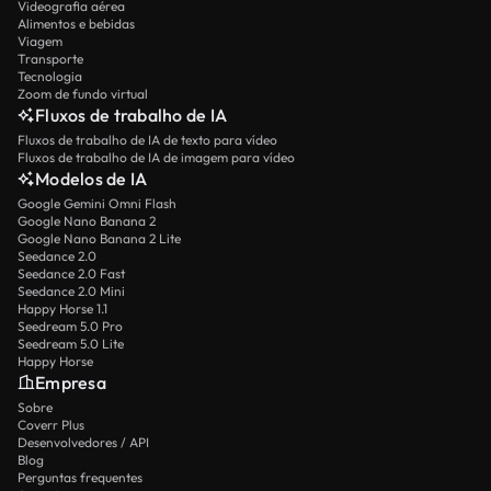
Videografia aérea
Alimentos e bebidas
Viagem
Transporte
Tecnologia
Zoom de fundo virtual
Fluxos de trabalho de IA
Fluxos de trabalho de IA de texto para vídeo
Fluxos de trabalho de IA de imagem para vídeo
Modelos de IA
Google Gemini Omni Flash
Google Nano Banana 2
Google Nano Banana 2 Lite
Seedance 2.0
Seedance 2.0 Fast
Seedance 2.0 Mini
Happy Horse 1.1
Seedream 5.0 Pro
Seedream 5.0 Lite
Happy Horse
Empresa
Sobre
Coverr Plus
Desenvolvedores / API
Blog
Perguntas frequentes