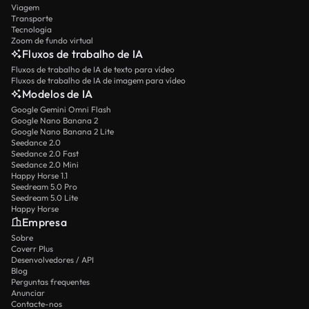
Viagem
Transporte
Tecnologia
Zoom de fundo virtual
Fluxos de trabalho de IA
Fluxos de trabalho de IA de texto para vídeo
Fluxos de trabalho de IA de imagem para vídeo
Modelos de IA
Google Gemini Omni Flash
Google Nano Banana 2
Google Nano Banana 2 Lite
Seedance 2.0
Seedance 2.0 Fast
Seedance 2.0 Mini
Happy Horse 1.1
Seedream 5.0 Pro
Seedream 5.0 Lite
Happy Horse
Empresa
Sobre
Coverr Plus
Desenvolvedores / API
Blog
Perguntas frequentes
Anunciar
Contacte-nos