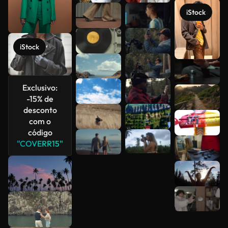
iStock
iStock
Exclusivo:
Veja mais
-15% de
desconto
com o
código
"COVERR15"