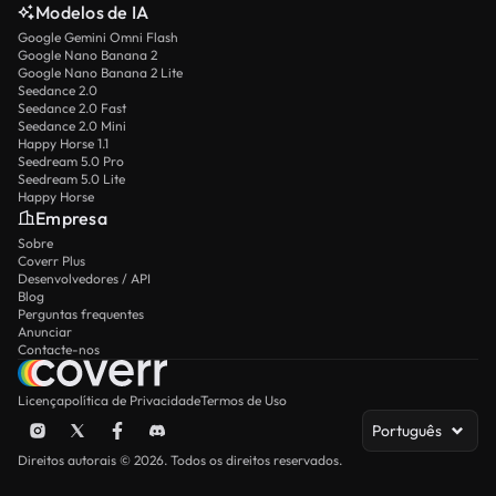
Modelos de IA
Google Gemini Omni Flash
Google Nano Banana 2
Google Nano Banana 2 Lite
Seedance 2.0
Seedance 2.0 Fast
Seedance 2.0 Mini
Happy Horse 1.1
Seedream 5.0 Pro
Seedream 5.0 Lite
Happy Horse
Empresa
Sobre
Coverr Plus
Desenvolvedores / API
Blog
Perguntas frequentes
Anunciar
Contacte-nos
Licença
política de Privacidade
Termos de Uso
Português
Direitos autorais © 2026. Todos os direitos reservados.