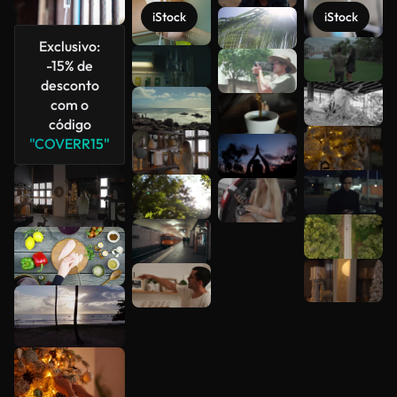
iStock
iStock
Exclusivo:
Veja mais
-15% de
desconto
com o
código
"COVERR15"