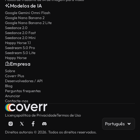
Modelos de IA
Google Gemini Omni Flash
Google Nano Banana 2
Google Nano Banana 2 Lite
Seedance 2.0
Seedance 2.0 Fast
Seedance 2.0 Mini
Happy Horse 1.1
Seedream 5.0 Pro
Seedream 5.0 Lite
Happy Horse
Empresa
Sobre
Coverr Plus
Desenvolvedores / API
Blog
Perguntas frequentes
Anunciar
Contacte-nos
Licença
política de Privacidade
Termos de Uso
Português
Direitos autorais © 2026. Todos os direitos reservados.