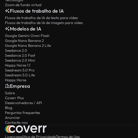
Zoom de fundo virtual
Fluxos de trabalho de IA
Fluxos de trabalho de IA de texto para vídeo
Fluxos de trabalho de IA de imagem para vídeo
Modelos de IA
Google Gemini Omni Flash
Google Nano Banana 2
Google Nano Banana 2 Lite
Seedance 2.0
Seedance 2.0 Fast
Seedance 2.0 Mini
Happy Horse 1.1
Seedream 5.0 Pro
Seedream 5.0 Lite
Happy Horse
Empresa
Sobre
Coverr Plus
Desenvolvedores / API
Blog
Perguntas frequentes
Anunciar
Contacte-nos
Licença
política de Privacidade
Termos de Uso