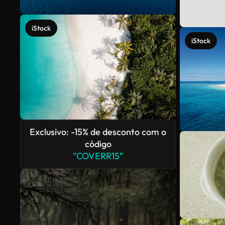
iStock
iStock
Exclusivo: -15% de desconto com o
código
"COVERR15"