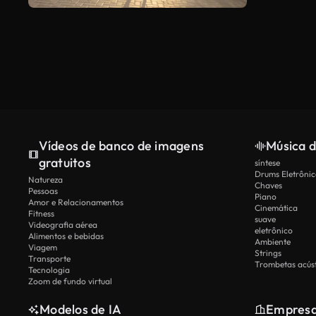
Vídeos de banco de imagens
Música d
gratuitos
síntese
Drums Eletrônic
Natureza
Chaves
Pessoas
Piano
Amor e Relacionamentos
Cinemática
Fitness
suave
Videografia aérea
eletrônico
Alimentos e bebidas
Ambiente
Viagem
Strings
Transporte
Trombetas acúst
Tecnologia
Zoom de fundo virtual
Modelos de IA
Empres