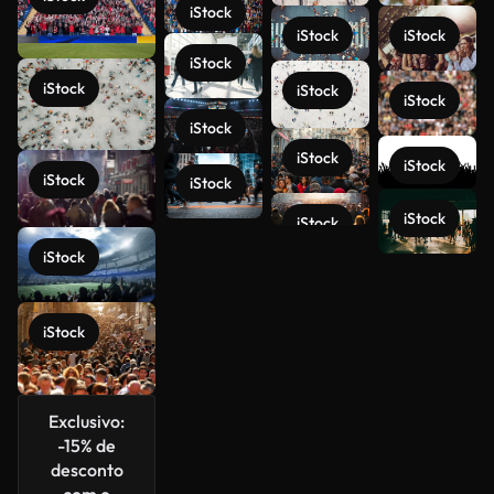
iStock
iStock
iStock
iStock
iStock
iStock
iStock
iStock
iStock
iStock
iStock
iStock
iStock
iStock
iStock
Veja mais
iStock
Exclusivo:
-15% de
desconto
com o