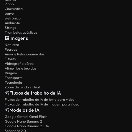
Piano
Cinemática
suave
eletrônico
Ambiente
Strings
Trombetas acústicas
Imagens
Natureza
Pessoas
Amor e Relacionamentos
Fitness
Videografia aérea
Alimentos e bebidas
Viagem
Transporte
Tecnologia
Zoom de fundo virtual
Fluxos de trabalho de IA
Fluxos de trabalho de IA de texto para vídeo
Fluxos de trabalho de IA de imagem para vídeo
Modelos de IA
Google Gemini Omni Flash
Google Nano Banana 2
Google Nano Banana 2 Lite
Seedance 2.0