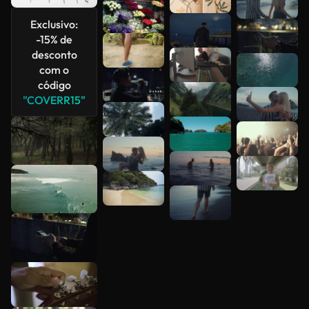
Veja mais
Exclusivo:
-15% de
desconto
com o
código
"COVERR15"